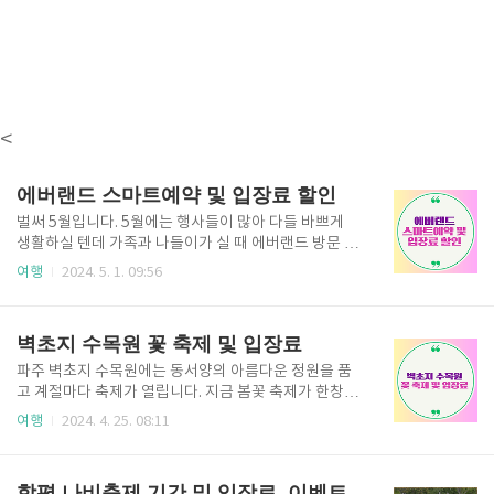
<
에버랜드 스마트예약 및 입장료 할인
벌써 5월입니다. 5월에는 행사들이 많아 다들 바쁘게
생활하실 텐데 가족과 나들이가 실 때 에버랜드 방문 계
획 있으신 분들 입장료를 할인받는 다양한 방법과 무료
여행
2024. 5. 1. 09:56
이용 방법에 대해 아래에서 자세히 안내드리겠습니
다. 네이버에서 종일권으로 예약하면 더 저렴하게 입장
권을 할인받을 수 있습니다. 네이버에서 예약하기 내
벽초지 수목원 꽃 축제 및 입장료
카드 제휴할인 조회 바로 알아보기 내 카드 제휴할인
조회하기 에버랜드에서 스마트줄서기 알아보기 에버
파주 벽초지 수목원에는 동서양의 아름다운 정원을 품
랜드 스마트줄서기 에버랜드 입장료 할인 방법 에버
고 계절마다 축제가 열립니다. 지금 봄꽃 축제가 한창인
랜드 입장권 가격이 만만하지 않습니다. 입장료 할인받
파주 벽초지 수목원은 영화와 CF, 뮤직비디오 등이 촬
여행
2024. 4. 25. 08:11
아서 이용할 수 있는 다양한 방법을 안내해 드리니 잘
영된 곳으로도 유명합니다. 우리나라에서 꼭 가봐야 할
살펴보고 에버랜드 이용하세요. 네이버 예약으로 할인
벽초지 수목원, 꽃 축제 일정과 입장료를 가족과 친구들
받기 네이버 예매 시 최대 27% 할인+페이포인트 적
과 함께 방문해 보세요. 식사 계획은 KCIA외식업 이탈
함평 나비축제 기간 및 입장료, 이벤트