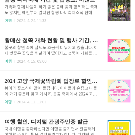
립 구분정상가네이버 예약 시A..
리아 음식부문 우수상의 보타니 브런치 카페로 방문해
보세요. 보타니 브런치카페방문하기 아이들과 함께 자
가족과 함께 나들이 하기 좋은 봄에 꽃과 함께하는 축제
연에서 발견한 소재로 상상력과 창의력을 키울 수 있는
도 많지만 예전부터 알려진 함평 나비축제소식 전해봅
프로그램도 신청할 수 있습니다. 자연과 함께하는 체험
니다.날씨가 조금씩 더워지기 시작하는데 이때 아이들
여행
2024. 4. 24. 11:33
학교 벽초지 수목원 봄꽃 축제 기간 ▷ 2024년 4월 1
과 여행다니기 가장 좋은것 같아요. 함평 나비축제, 아
9일 ~ 2024년 6월 30일 ▷ 4월 19일 ~ 5월 5일은 튤립
이 손잡고 구경하러 가보세요. 행사 기간과 입장료, 이
봄꽃 축제 ▷ 5월 6일 ~ 6월 30일은..
벤트에 대해 아래에서 자세히 안내드리겠습니다. 코레
황매산 철쭉 개화 현황 및 행사 기간, 나눔 카트 투어 예약
일과 함께하는 여행상품 이용 관광객은 1인당 렌트카 1
만 원, 숙박 2만 원, 체험 1만 원 지원과 함평특산품 나
봄꽃의 향연 속에 날씨도 조금씩 더워지고 있습니다. 이
비쌀 500g을 제공한다고 합니다. KTX타고 함평나비
제 벚꽃은 꽃잎을 휘날리며 떨어지고 철쭉이 개화를 시
축제 아이와 함께 피자만들기 체험 사전예약하고 있답
작합니다. 지역 곳곳에 철쭉 축제가 있을 텐데 황매산
여행
2024. 4. 15. 09:00
니다. 바로 신청해 보세요 파자만들기 체험신청하
철쭉제 행사 소식을 전해봅니다. 행사 기간과 철쭉 개화
기 사전예매로 입장료를 10%할인 받을 수 있습니다.
현황을 확인해 보시고 보행이 힘든 가족과 함께 한다면
사전예매 기간은 4월 25일(목)까지 입니다..
나눔 카트 투어 예약하고 개화 시기를 잘 맞춰 철쭉의
2024 고양 국제꽃박람회 입장료 할인 및 주차장
아름다움이 절정일 때 멋진 장관을 구경해 보시길 바랍
니다. 드넓은 붉은빛 꽃물결 황매산 철쭉 개화 현황을
봄이라 꽃소식이 많이 들립니다. 아이들과 손잡고 나들
확인해 보세요 황매산 개화 현황 보행이 힘드신 부모님
이 가기 좋은데 찾고 계시죠. 봄꽃 축제에서 2024 고양
이나 아이와 함께하고자 한다면 나눔 카트 투어 무료로
국제꽃박람회도 빠질 수가 없죠. 이왕 나들이 가시는데
여행
2024. 4. 12. 12:03
신청하세요. 1일 10회(2대) 운영됩니다. 나눔 카트 투어
좀 더 저렴하게 다녀올 수 있는 입장료 할인과 주차장에
황매산 철쭉제 행사 기간 ▷ 행사 기간: 2024년 4월 27
대해 안내해 드리겠습니다. 2024 고양 국제꽃박람회
일(토요일) ~ 5월 12일(일요일) ▷ 행사 장소: 황매..
입장료 할인은 사전예매하시면 26% 할인을 받을 수 있
여행 할인, 디지털 관광주민증 발급
습니다. 그런데 사전예매는 기간이 정해져 있습니다. 기
간 안에 구매 가능하니 바로 사전예매 하시려면 아래 참
국내 여행을 좋아하신다면 여행을 즐기면서 알뜰하게
고하세요. 입장료 사전예매하기 ▷ 대중교통 이용에 대