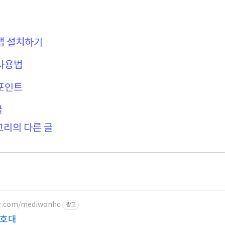
 앱 설치하기
 사용법
 포인트
글
고리의 다른 글
er.com/mediwonhc
광고
보호대