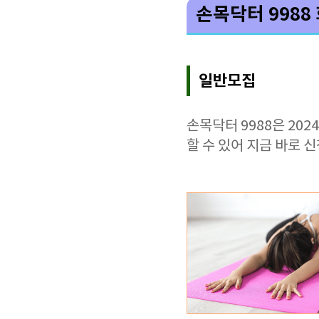
손목닥터 998
일반모집
손목닥터 9988은 20
할 수 있어 지금 바로