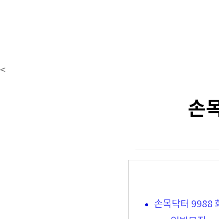
<
손목
손목닥터 9988