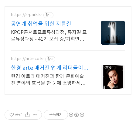
https://s-park.kr
광고
공연계 취업을 위한 지름길
KPOP콘서트프로듀싱과정, 뮤지컬 프
로듀싱과정 - 41기 모집 중/기획연출무
대감독 세계가 열광하는 K-콘텐츠의
핵심이 될 제작스태프 양성 - SPARK가
책임집니다
https://arte.co.kr
광고
한경 arte 매거진 업게 리더들이
선택한 매거진
한경 아르떼 매거진과 함께 문화예술
전 분야의 흐름을 한 눈에 조망하세요.
아르떼매거진 체험판을 지금 경험해 보
세요
공감
구독하기