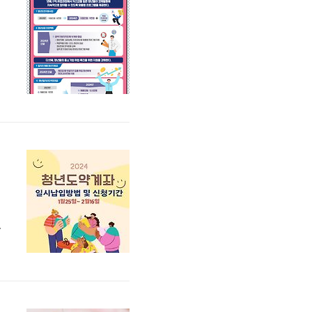
신
하
외