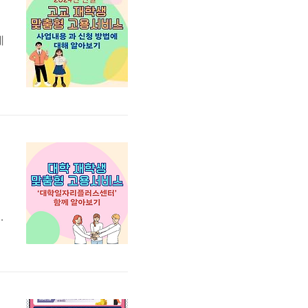
데
위
해
의
야
하
직
고