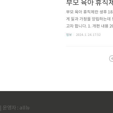
부모 육아 휴직제
내로 자유롭게 납..
부모 육아 휴직제란 생후 1
게 일과 가정을 양립하는데 
고자 합니다. 1. 개편 내용 
육아 휴직제로 업그레이드되었
정보
2024. 1. 24. 17:52
적용 기간도 3개월에서 6개
기존의 월 최대 300만 원
되었습니다. 이제는 더 다양
2. 육아 휴직 급여 육아 휴..
| 운영자 : all뉴