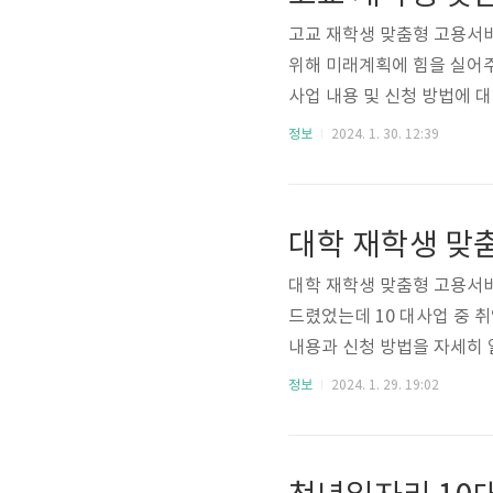
청년에게 다양하고 알맞은 일
고교 재학생 맞춤형 고용서
위해 미래계획에 힘을 실어
사업 내용 및 신청 방법에 
원에 대한 맞춤형으로 AI 기
정보
2024. 1. 30. 12:39
원과 개별화된 취업 활동 계획
춤형 장기 성장 로드맵 마련
있어 중요한 전환점이 될 것
대학 재학생 맞
해 고급 기술과 전략 계획을 
대학 재학생 맞춤형 고용서비
드렸었는데 10 대사업 중 
내용과 신청 방법을 자세히 
하며 휴학생도 포함이 됩니다
정보
2024. 1. 29. 19:02
는 직업 진로 탐색 서비스와
업 목표를 이루는 데 필요한
청년들은 직업 진로 탐색 서