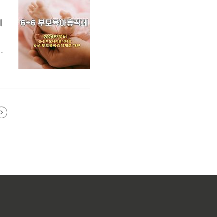
에
모
직
도