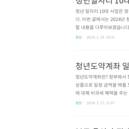
청년일자리 10대
자신이 어떤 분야에 관심이 있
청년 일자리 10대 사업은 
다. 이번 글에서는 2024년
할 내용을 다루어보겠습니다. 
째는 더 많은 학생에게 맞춤
정보
2024. 1. 29. 16:31
생 맞춤형 고용서비스는 작년에
다. 저학년생에게는 적성에
취업을 위한 활동 계획 수립과
청년도약계좌 일
량 강화를 지원합니다. 또한, 
청년도약계좌란? 정부에서 
상품으로 일정 금액을 매월 
에 대해 비과세 혜택을 주는 
청 자격 - 19세~34세 청년
정보
2024. 1. 27. 21:07
만 원(종합소득 6,300만 
여야 됩니다. - 금융소득종
됩니다. - 1명당 1 계좌만 가