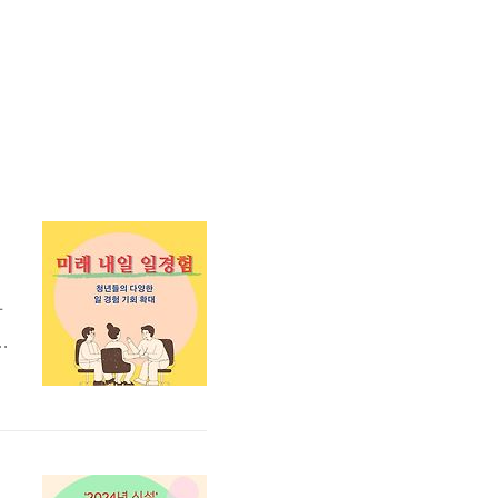
하
지
젝
하
로