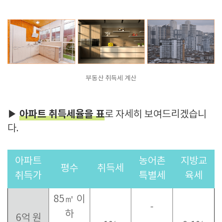
부동산 취득세 계산
아파트 취득세율을 표
▶
로 자세히 보여드리겠습니
다.
아파트
농어촌
지방교
평수
취득세
취득가
특별세
육세
85㎡ 이
-
하
6억 원